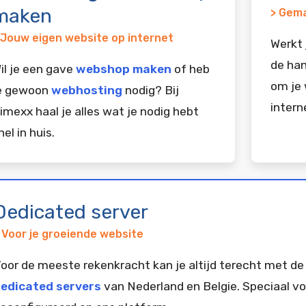
maken
> Gema
 Jouw eigen website op internet
Werkt 
de han
il je een gave
webshop maken
of heb
om je 
e gewoon
webhosting
nodig? Bij
intern
imexx haal je alles wat je nodig hebt
nel in huis.
Dedicated server
 Voor je groeiende website
oor de meeste rekenkracht kan je altijd terecht met de
edicated servers
van Nederland en Belgie. Speciaal vo