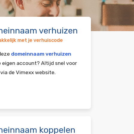
einnaam verhuizen
kkelijk met je verhuiscode
 deze
domeinnaam verhuizen
e eigen account? Altijd snel voor
 via de Vimexx website.
einnaam koppelen